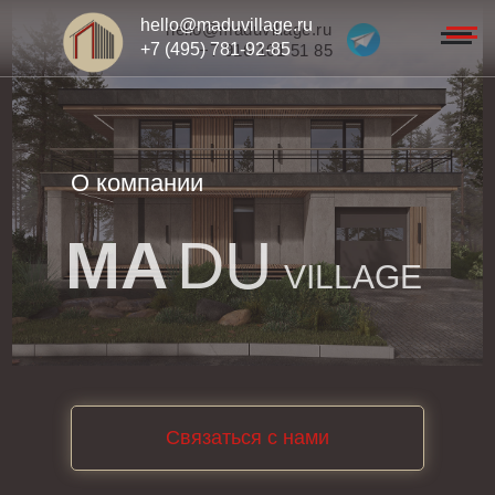
hello@maduvillage.ru
hello@maduvillage.ru
+7 (495) 781-92-85
+7 916 101 51 85
О компании
MA
DU
VILLAGE
Связаться с нами